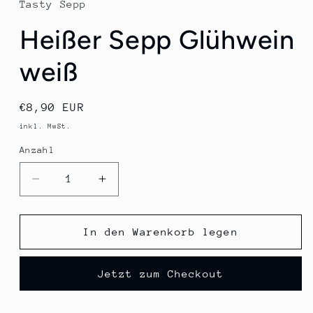
Tasty Sepp
öffnen
Heißer Sepp Glühwein
weiß
Normaler
€8,90 EUR
Preis
inkl. MwSt.
Anzahl
Verringere
Erhöhe
die
die
Menge
Menge
für
für
In den Warenkorb legen
Heißer
Heißer
Sepp
Sepp
Jetzt zum Checkout
Glühwein
Glühwein
weiß
weiß