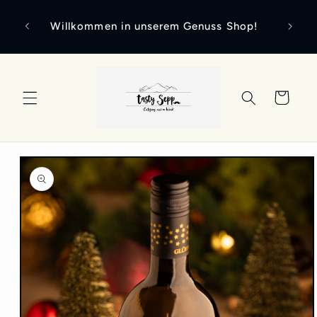
Direkt
Unser
zum
Willkommen in unserem Genuss Shop!
von 14 
Inhalt
Warenkorb
duktinformationen
ingen